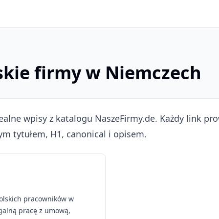
lskie firmy w Niemczech
ealne wpisy z katalogu NaszeFirmy.de. Każdy link pr
ym tytułem, H1, canonical i opisem.
polskich pracowników w
galną pracę z umową,