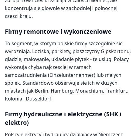
zbrojarzow i ciesli. Dzialaja w calosci Niemiec, ale
koncentruja sie glownie w zachodniej i polnocnej
czesci kraju.
Firmy remontowe i wykonczeniowe
To segment, w ktorym polskie firmy szczegolnie sie
wyrozniaja. Loziska, parkiety, plaszczyzny Gipskartonu,
gladzie, malowanie, ukladanie plytek - te uslugi Polacy
wykonuja chyba najczesciej w ramach
samozatrudnienia (Einzelunternehmer) lub malych
spolek. Standardowo obserwuje sie ich w duzych
miastach jak Berlin, Hamburg, Monachium, Frankfurt,
Kolonia i Dusseldorf.
Firmy hydrauliczne i elektryczne (SHK i
elektro)
Polscy elektrycy i hydraulicy dzialajacy w Niemczech