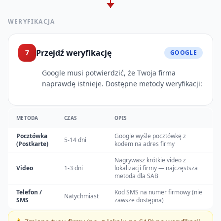
WERYFIKACJA
Przejdź weryfikację
7
GOOGLE
Google musi potwierdzić, że Twoja firma
naprawdę istnieje. Dostępne metody weryfikacji:
METODA
CZAS
OPIS
Pocztówka
Google wyśle pocztówkę z
5-14 dni
(Postkarte)
kodem na adres firmy
Nagrywasz krótkie video z
Video
1-3 dni
lokalizacji firmy — najczęstsza
metoda dla SAB
Telefon /
Kod SMS na numer firmowy (nie
Natychmiast
SMS
zawsze dostępna)