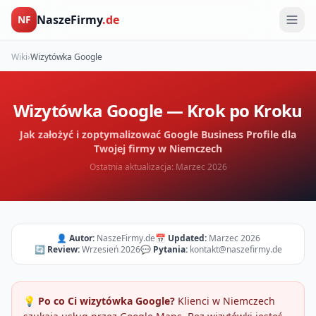
NaszeFirmy
.de
NF
Wiki
›
Wizytówka Google
Wizytówka Google — Krok po Kroku
Jak założyć i zoptymalizować Google Business Profile dla
Twojej firmy w Niemczech
Ostatnia aktualizacja: Marzec 2026
👤
Autor:
NaszeFirmy.de
📅
Updated:
Marzec 2026
🔄
Review:
Wrzesień 2026
💬
Pytania:
kontakt@naszefirmy.de
💡
Po co Ci wizytówka Google?
Klienci w Niemczech