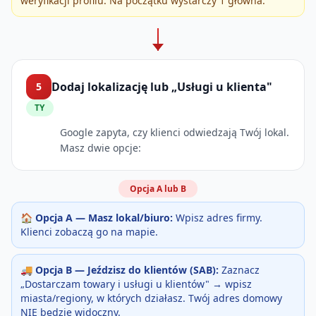
weryfikacji profilu. Na początku wystarczy 1 główna.
Dodaj lokalizację lub „Usługi u klienta"
5
TY
Google zapyta, czy klienci odwiedzają Twój lokal.
Masz dwie opcje:
Opcja A lub B
🏠
Opcja A — Masz lokal/biuro:
Wpisz adres firmy.
Klienci zobaczą go na mapie.
🚚
Opcja B — Jeździsz do klientów (SAB):
Zaznacz
„Dostarczam towary i usługi u klientów" → wpisz
miasta/regiony, w których działasz. Twój adres domowy
NIE będzie widoczny.