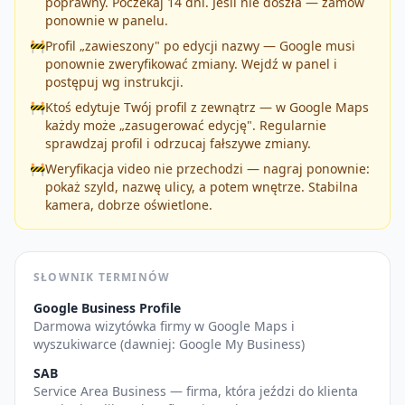
poprawny. Poczekaj 14 dni. Jeśli nie doszła — zamów
ponownie w panelu.
🚧
Profil „zawieszony" po edycji nazwy — Google musi
ponownie zweryfikować zmiany. Wejdź w panel i
postępuj wg instrukcji.
🚧
Ktoś edytuje Twój profil z zewnątrz — w Google Maps
każdy może „zasugerować edycję". Regularnie
sprawdzaj profil i odrzucaj fałszywe zmiany.
🚧
Weryfikacja video nie przechodzi — nagraj ponownie:
pokaż szyld, nazwę ulicy, a potem wnętrze. Stabilna
kamera, dobrze oświetlone.
SŁOWNIK TERMINÓW
Google Business Profile
Darmowa wizytówka firmy w Google Maps i
wyszukiwarce (dawniej: Google My Business)
SAB
Service Area Business — firma, która jeździ do klienta