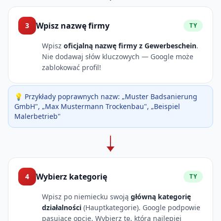
Wpisz nazwę firmy
3
TY
Wpisz
oficjalną nazwę firmy z Gewerbeschein
.
Nie dodawaj słów kluczowych — Google może
zablokować profil!
💡 Przykłady poprawnych nazw: „Muster Badsanierung
GmbH", „Max Mustermann Trockenbau", „Beispiel
Malerbetrieb"
Wybierz kategorię
4
TY
Wpisz po niemiecku swoją
główną kategorię
działalności
(Hauptkategorie). Google podpowie
pasujące opcje. Wybierz tę, która najlepiej