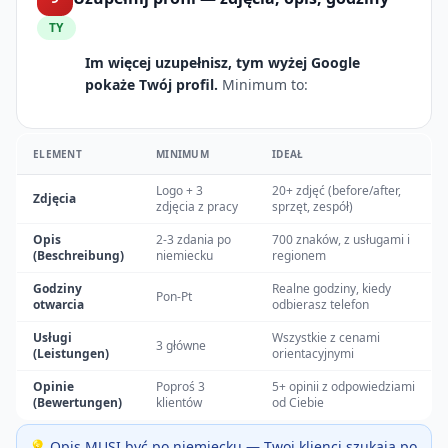
TY
Im więcej uzupełnisz, tym wyżej Google
pokaże Twój profil.
Minimum to:
ELEMENT
MINIMUM
IDEAŁ
Logo + 3
20+ zdjęć (before/after,
Zdjęcia
zdjęcia z pracy
sprzęt, zespół)
Opis
2-3 zdania po
700 znaków, z usługami i
(Beschreibung)
niemiecku
regionem
Godziny
Realne godziny, kiedy
Pon-Pt
otwarcia
odbierasz telefon
Usługi
Wszystkie z cenami
3 główne
(Leistungen)
orientacyjnymi
Opinie
Poproś 3
5+ opinii z odpowiedziami
(Bewertungen)
klientów
od Ciebie
💡 Opis MUSI być po niemiecku — Twoi klienci szukają po