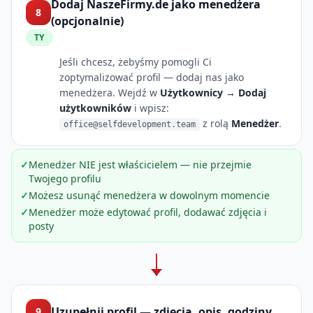
Dodaj NaszeFirmy.de jako menedżera
8
(opcjonalnie)
TY
Jeśli chcesz, żebyśmy pomogli Ci
zoptymalizować profil — dodaj nas jako
menedżera. Wejdź w
Użytkownicy → Dodaj
użytkowników
i wpisz:
z rolą
Menedżer
.
office@selfdevelopment.team
✓
Menedżer NIE jest właścicielem — nie przejmie
Twojego profilu
✓
Możesz usunąć menedżera w dowolnym momencie
✓
Menedżer może edytować profil, dodawać zdjęcia i
posty
Uzupełnij profil — zdjęcia, opis, godziny
9