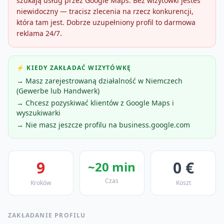
szukają usług przez Google Maps. Bez wizytówki jesteś
niewidoczny — tracisz zlecenia na rzecz konkurencji,
która tam jest. Dobrze uzupełniony profil to darmowa
reklama 24/7.
⚡ KIEDY ZAKŁADAĆ WIZYTÓWKĘ
→ Masz zarejestrowaną działalność w Niemczech
(Gewerbe lub Handwerk)
→ Chcesz pozyskiwać klientów z Google Maps i
wyszukiwarki
→ Nie masz jeszcze profilu na business.google.com
9
0 €
~20 min
Czas
Kroków
Koszt
ZAKŁADANIE PROFILU