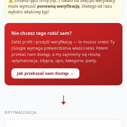
⚠️ Zmiana typu firmy (np. z lokalu na SAB) po weryfikacji
może wymusić
ponowną weryfikację
. Dlatego od razu
wybierz właściwy typ!
Nie chcesz tego robić sam?
Załóż profil i przejdź weryfikację — to musisz zrobić Ty
(Google wymaga potwierdzenia właściciela). Potem
przekaż nam dostęp, a my zajmiemy się resztą:
optymalizacja, zdjęcia, opis, kategorie, posty.
Jak przekazać nam dostęp →
OPTYMALIZACJA