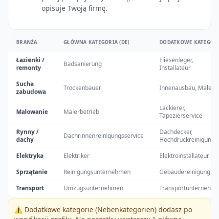
opisuje Twoją firmę.
BRANŻA
GŁÓWNA KATEGORIA (DE)
DODATKOWE KATEGOR
Łazienki /
Fliesenleger,
Badsanierung
remonty
Installateur
Sucha
Trockenbauer
Innenausbau, Maler
zabudowa
Lackierer,
Malowanie
Malerbetrieb
Tapezierservice
Rynny /
Dachdecker,
Dachrinnenreinigungsservice
dachy
Hochdruckreinigung
Elektryka
Elektriker
Elektroinstallateur
Sprzątanie
Reinigungsunternehmen
Gebäudereinigung
Transport
Umzugsunternehmen
Transportunternehm
⚠️ Dodatkowe kategorie (Nebenkategorien) dodasz po