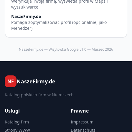
Weryfikuje Twoją firmę, wyświetla profil w Maps i
wyszukiwarce
NaszeFirmy.de
Pomaga zoptymalizować profil (opcjonalnie, jako
Menedżer)
NaszeFirmy.de — Wizytówka Google v1.0 — Marzec 2026
NaszeFirmy.de
NF
Katalog polskich firm w Niemczech.
Uslugi
Prawne
Katalog firm
Impressum
Strony WWW
Datenschutz